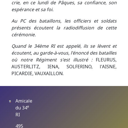
crie, en ce lundi de Pâques, sa confiance, son
espérance et sa foi.
Au PC des bataillons, les officiers et soldats
présents écoutent la radiodiffusion de cette
cérémonie.
Quand le 34ème RI est appelé, ils se lèvent et
écoutent, au garde-à-vous, l'énoncé des batailles
où notre Régiment s'est illustré :
FLEURUS,
AUSTERLITZ, IENA, SOLFERINO, l'AISNE,
PICARDIE, VAUXAILLON.
Amicale
e
du 34
RI
495